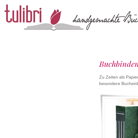
papieratelier
tulibri
Buchbinden 
Zu Zeiten als Papie
besondere Bucheinb