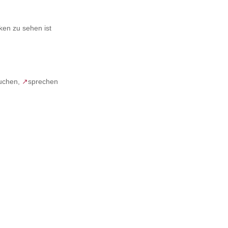
ken zu sehen ist
buchen,
↗
sprechen