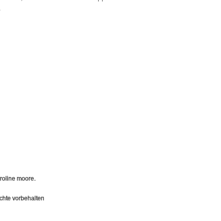
.
roline moore
.
echte vorbehalten