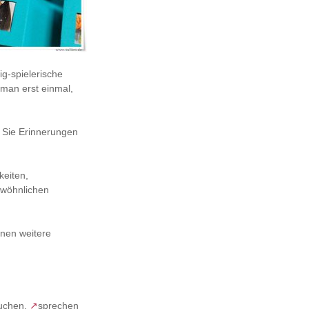
ig-spielerische
 man erst einmal,
n Sie Erinnerungen
keiten,
ewöhnlichen
rnen weitere
buchen,
↗
sprechen