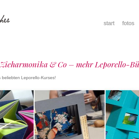
menu
skip
start
fotos
to
content
 Zieharmonika & Co – mehr Leporello-Bü
 beliebten Leporello-Kurses!