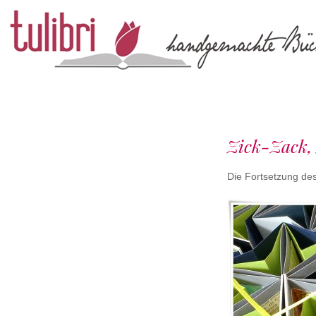
papieratelier
tulibri
Zick-Zack,
Die Fortsetzung des